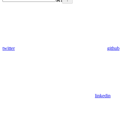
⌘
I
twitter
github
linkedin