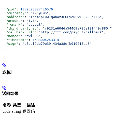
{
  "pid"
: 
1382528827416576
,
  "currency"
: 
"195@195"
,
  "address"
: 
"TXsmKpEuW7qWnXzJLGP9eDLvWPR2GRn1FS"
,
  "amount"
: 
"1.1"
,
  "remark"
: 
"payout"
,
  "third_party_id"
: 
"c9231e604da54469a735af3f449c880f"
,
  "callback_url"
: 
"http://xxx.com/payout/callback"
,
  "nonce"
: 
"hwlkk6"
,
  "timestamp"
: 
1688004243314
,
  "sign"
: 
"d6eef2de79e39f434a38efb910213ba6"
}
返回
返回结果
名称
类型
描述
code
string
返回码