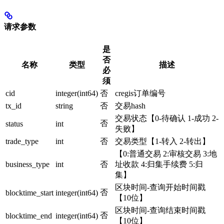
请求参数
是
否
名称
类型
描述
必
须
cid
integer(int64)
否
cregis订单编号
tx_id
string
否
交易hash
交易状态【0-待确认 1-成功 2-
否
status
int
失败】
trade_type
int
否
交易类型【1-转入 2-转出】
【0:普通交易 2:审核交易 3:地
business_type
int
否
址收款 4:归集手续费 5:归
集】
区块时间-查询开始时间戳
否
blocktime_start
integer(int64)
【10位】
区块时间-查询结束时间戳
否
blocktime_end
integer(int64)
【10位】