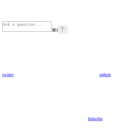
⌘
I
twitter
github
linkedin