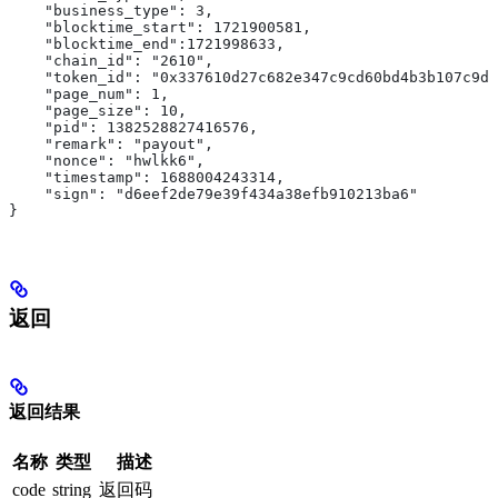
    "business_type": 3,
    "blocktime_start": 1721900581,
    "blocktime_end":1721998633,
    "chain_id": "2610",
    "token_id": "0x337610d27c682e347c9cd60bd4b3b107c9d3
    "page_num": 1,
    "page_size": 10,
    "pid": 1382528827416576,
    "remark": "payout",
    "nonce": "hwlkk6",
    "timestamp": 1688004243314,
    "sign": "d6eef2de79e39f434a38efb910213ba6"
}
返回
返回结果
名称
类型
描述
code
string
返回码