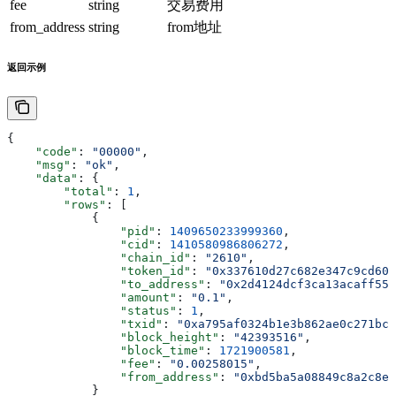
fee
string
交易费用
from_address
string
from地址
返回示例
{
    "code"
: 
"00000"
,
    "msg"
: 
"ok"
,
    "data"
: {
        "total"
: 
1
,
        "rows"
: [
            {
                "pid"
: 
1409650233999360
,
                "cid"
: 
1410580986806272
,
                "chain_id"
: 
"2610"
,
                "token_id"
: 
"0x337610d27c682e347c9cd60b
                "to_address"
: 
"0x2d4124dcf3ca13acaff557
                "amount"
: 
"0.1"
,
                "status"
: 
1
,
                "txid"
: 
"0xa795af0324b1e3b862ae0c271bc8
                "block_height"
: 
"42393516"
,
                "block_time"
: 
1721900581
,
                "fee"
: 
"0.00258015"
,
                "from_address"
: 
"0xbd5ba5a08849c8a2c8ef
            }