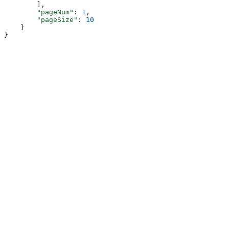
        ],
        "pageNum"
: 
1
,
        "pageSize"
: 
10
    }
}